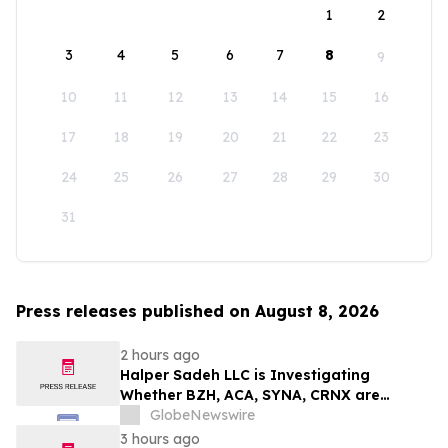
1
2
3
4
5
6
7
8
9
10
11
12
13
14
15
16
17
18
19
20
21
22
23
24
25
26
27
28
29
30
31
Press releases published on August 8, 2026
2 hours ago
Halper Sadeh LLC is Investigating
Whether BZH, ACA, SYNA, CRNX are
Obtaining Fair Deals for their
GlobeNewswire
Shareholders
3 hours ago