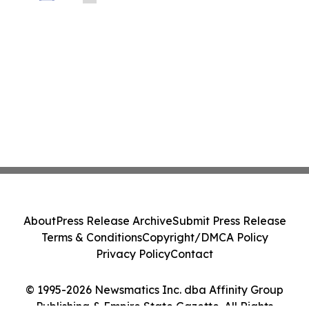
Before Important Deadline in Securities
Class Action - PRIM
About
Press Release Archive
Submit Press Release
Terms & Conditions
Copyright/DMCA Policy
Privacy Policy
Contact
© 1995-2026 Newsmatics Inc. dba Affinity Group
Publishing & Empire State Gazette. All Rights