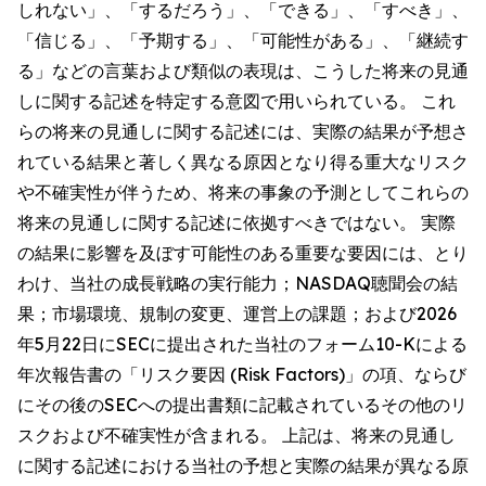
しれない」、「するだろう」、「できる」、「すべき」、
「信じる」、「予期する」、「可能性がある」、「継続す
る」などの言葉および類似の表現は、こうした将来の見通
しに関する記述を特定する意図で用いられている。 これ
らの将来の見通しに関する記述には、実際の結果が予想さ
れている結果と著しく異なる原因となり得る重大なリスク
や不確実性が伴うため、将来の事象の予測としてこれらの
将来の見通しに関する記述に依拠すべきではない。 実際
の結果に影響を及ぼす可能性のある重要な要因には、とり
わけ、当社の成長戦略の実行能力；NASDAQ聴聞会の結
果；市場環境、規制の変更、運営上の課題；および2026
年5月22日にSECに提出された当社のフォーム10-Kによる
年次報告書の「リスク要因 (Risk Factors)」の項、ならび
にその後のSECへの提出書類に記載されているその他のリ
スクおよび不確実性が含まれる。 上記は、将来の見通し
に関する記述における当社の予想と実際の結果が異なる原