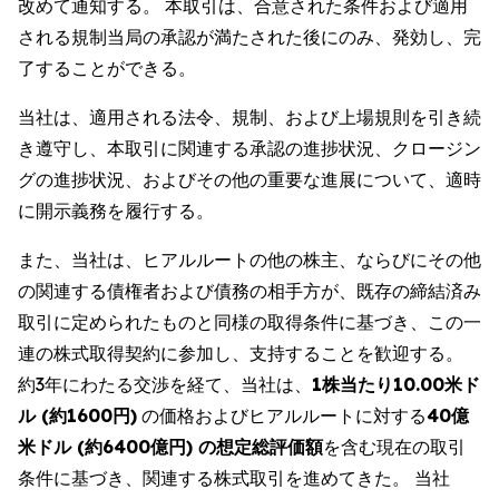
改めて通知する。 本取引は、合意された条件および適用
される規制当局の承認が満たされた後にのみ、発効し、完
了することができる。
当社は、適用される法令、規制、および上場規則を引き続
き遵守し、本取引に関連する承認の進捗状況、クロージン
グの進捗状況、およびその他の重要な進展について、適時
に開示義務を履行する。
また、当社は、ヒアルルートの他の株主、ならびにその他
の関連する債権者および債務の相手方が、既存の締結済み
取引に定められたものと同様の取得条件に基づき、この一
連の株式取得契約に参加し、支持することを歓迎する。
約3年にわたる交渉を経て、当社は、
1株当たり10.00米ド
ル (約1600円)
の価格およびヒアルルートに対する
40億
米ドル (約6400億円) の想定総評価額
を含む現在の取引
条件に基づき、関連する株式取引を進めてきた。 当社