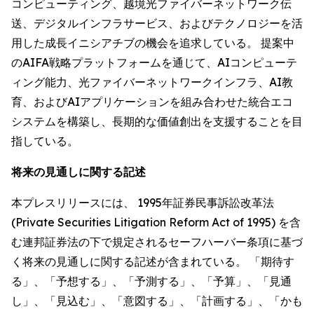
コンピューティング、越境光ファイバーネットワーク伝
送、デジタルインフラサービス、およびテクノロジーを活
用した成長イニシアチブの機会を追求している。 提案中
のAIFA戦略プラットフォームを通じて、AIコンピューテ
ィング能力、光ファイバーネットワークインフラ、AI教
育、およびAIアプリケーションを組み合わせた統合エコ
システムを構築し、長期的な価値創出を支援することを目
指している。
将来の見通しに関する記述
本プレスリリースには、 1995年証券民事訴訟改革法
(Private Securities Litigation Reform Act of 1995) を含
む連邦証券法の下で規定されるセーフハーバー条項に基づ
く将来の見通しに関する記述が含まれている。 「期待す
る」、「予想する」、「予測する」、「予算」、「見通
し」、「見込む」、「意図する」、「計画する」、「かも