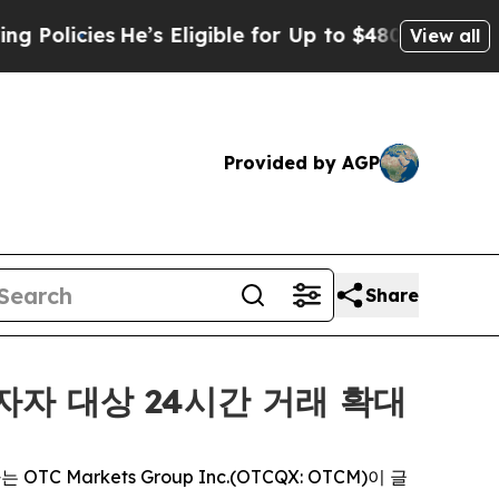
cies
He’s Eligible for Up to $480,000 After Being
View all
Provided by AGP
Share
 투자자 대상 24시간 거래 확대
TC Markets Group Inc.(OTCQX: OTCM)이 글